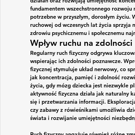
działań oraz rozwijają umiejętność koncent
fundamentem wszechstronnego rozwoju ma
potrzebne w przyszłym, dorosłym życiu.
ruchowej od wczesnych lat życia sprzyja 
zdrowiu psychicznemu i społecznemu naj
Wpływ ruchu na zdolności
Regularny ruch fizyczny odgrywa kluczową
wspierając ich zdolności poznawcze. Wp
fizycznej stymuluje układ nerwowy, co sp
jak koncentracja, pamięć i zdolność roz
życia, gdy mózg dziecka jest niezwykle p
aktywność fizyczna działa jak naturalny k
się i przetwarzania informacji. Eksplorac
czy zabawy z rówieśnikami umożliwia dzi
świata i rozwijanie umiejętności niezbędn
Ruch fizyczny angażuje również różne z