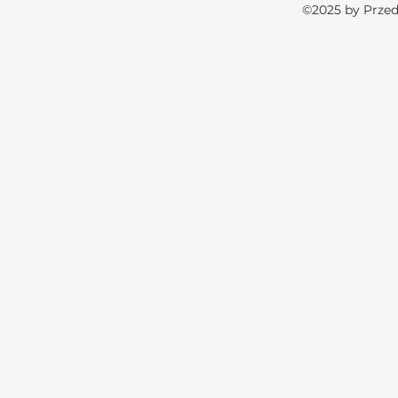
©2025 by Przed
Czym różni się przedszkole
Jakie wspar
integracyjne od
kluczowe d
tradycyjnego?
w spektrum